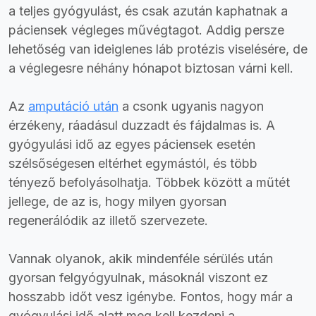
a teljes gyógyulást, és csak azután kaphatnak a
páciensek végleges művégtagot. Addig persze
lehetőség van ideiglenes láb protézis viselésére, de
a véglegesre néhány hónapot biztosan várni kell.
Az
amputáció után
a csonk ugyanis nagyon
érzékeny, ráadásul duzzadt és fájdalmas is. A
gyógyulási idő az egyes páciensek esetén
szélsőségesen eltérhet egymástól, és több
tényező befolyásolhatja. Többek között a műtét
jellege, de az is, hogy milyen gyorsan
regenerálódik az illető szervezete.
Vannak olyanok, akik mindenféle sérülés után
gyorsan felgyógyulnak, másoknál viszont ez
hosszabb időt vesz igénybe. Fontos, hogy már a
gyógyulási idő alatt meg kell kezdeni a