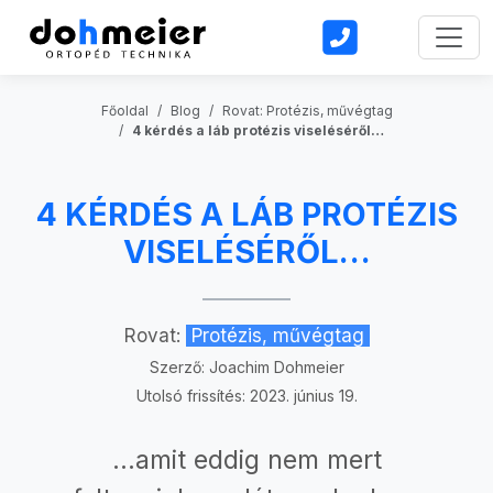
Toggl
Főoldal
Blog
Rovat: Protézis, művégtag
4 kérdés a láb protézis viseléséről…
4 KÉRDÉS A LÁB PROTÉZIS
VISELÉSÉRŐL…
Rovat:
Protézis, művégtag
Szerző:
Joachim Dohmeier
Utolsó frissítés: 2023. június 19.
…amit eddig nem mert