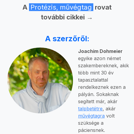
A
Protézis, művégtag
rovat
további cikkei →
A szerzőről:
Joachim Dohmeier
egyike azon német
szakembereknek, akik
több mint 30 év
tapasztalattal
rendelkeznek ezen a
pályán. Sokaknak
segített már, akár
talpbetétre
, akár
művégtagra
volt
szüksége a
páciensnek.