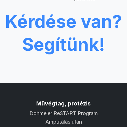
Kérdése van?
Segítünk!
Művégtag, protézis
Dohmeier ReSTART Program
Amputálás után