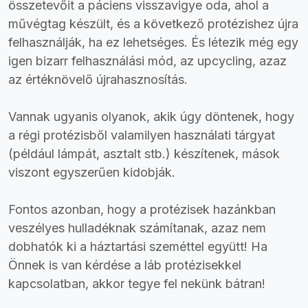
összetevőit a páciens visszavigye oda, ahol a
művégtag készült, és a következő protézishez újra
felhasználják, ha ez lehetséges. És létezik még egy
igen bizarr felhasználási mód, az upcycling, azaz
az értéknövelő újrahasznosítás.
Vannak ugyanis olyanok, akik úgy döntenek, hogy
a régi protézisből valamilyen használati tárgyat
(például lámpát, asztalt stb.) készítenek, mások
viszont egyszerűen kidobják.
Fontos azonban, hogy a protézisek hazánkban
veszélyes hulladéknak számítanak, azaz nem
dobhatók ki a háztartási szeméttel együtt! Ha
Önnek is van kérdése a láb protézisekkel
kapcsolatban, akkor tegye fel nekünk bátran!