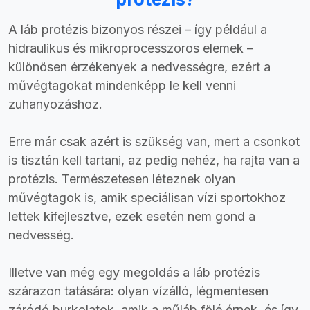
A láb protézis bizonyos részei – így például a
hidraulikus és mikroprocesszoros elemek –
különösen érzékenyek a nedvességre, ezért a
művégtagokat mindenképp le kell venni
zuhanyozáshoz.
Erre már csak azért is szükség van, mert a csonkot
is tisztán kell tartani, az pedig nehéz, ha rajta van a
protézis. Természetesen léteznek olyan
művégtagok is, amik speciálisan vízi sportokhoz
lettek kifejlesztve, ezek esetén nem gond a
nedvesség.
Illetve van még egy megoldás a láb protézis
szárazon tatására: olyan vízálló, légmentesen
záródó burkolatok, amik a műláb fölé érnek, és így