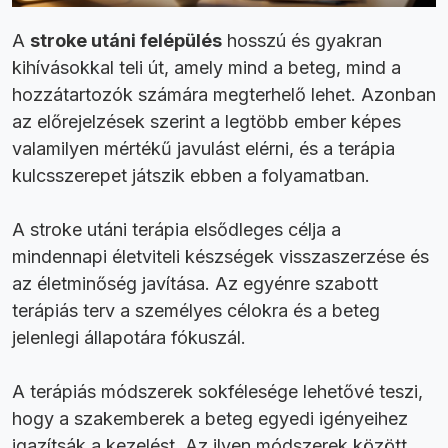
A
stroke utáni felépülés
hosszú és gyakran
kihívásokkal teli út, amely mind a beteg, mind a
hozzátartozók számára megterhelő lehet. Azonban
az előrejelzések szerint a legtöbb ember képes
valamilyen mértékű javulást elérni, és a terápia
kulcsszerepet játszik ebben a folyamatban.
A stroke utáni terápia elsődleges célja a
mindennapi életviteli készségek visszaszerzése és
az életminőség javítása. Az egyénre szabott
terápiás terv a személyes célokra és a beteg
jelenlegi állapotára fókuszál.
A terápiás módszerek sokfélesége lehetővé teszi,
hogy a szakemberek a beteg egyedi igényeihez
igazítsák a kezelést. Az ilyen módszerek között