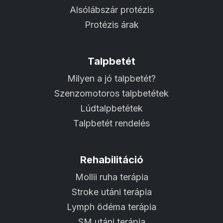
Alsólábszár protézis
Protézis árak
Talpbetét
Milyen a jó talpbetét?
Szenzomotoros talpbetétek
Lúdtalpbetétek
Talpbetét rendelés
Rehabilitáció
Mollii ruha terápia
Stroke utáni terápia
Lymph ödéma terápia
SM utáni terápia