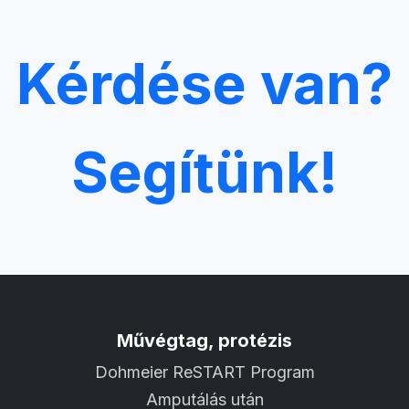
Kérdése van?
Segítünk!
Művégtag, protézis
Dohmeier ReSTART Program
Amputálás után