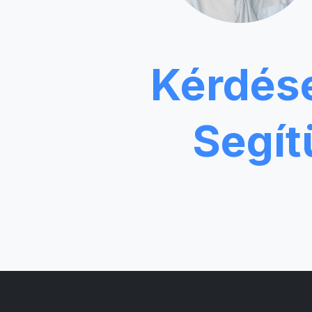
Kérdés
Segít