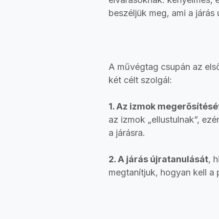
beszéljük meg, ami a járás 
A művégtag csupán az első 
két célt szolgál:
1. Az izmok megerősítésé
az izmok „ellustulnak”, ezé
a járásra.
2. A járás újratanulását
, 
megtanítjuk, hogyan kell a p