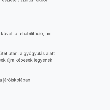
veti a rehabilitáció, ami
tét után, a gyógyulás alatt
nsek újra képesek legyenek
a járóiskolában