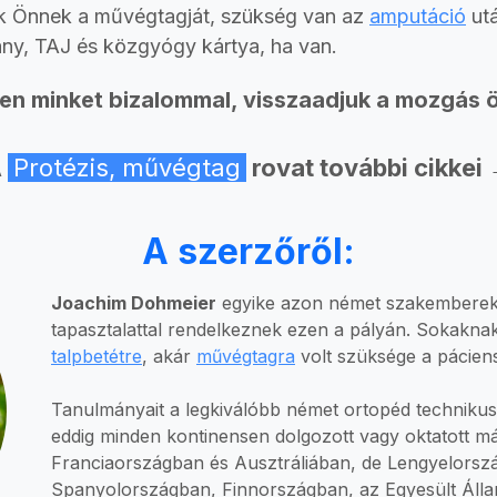
k Önnek a művégtagját, szükség van az
amputáció
utá
vány, TAJ és közgyógy kártya, ha van.
en minket bizalommal, visszaadjuk a mozgás 
A
Protézis, művégtag
rovat további cikkei
A szerzőről:
Joachim Dohmeier
egyike azon német szakemberekn
tapasztalattal rendelkeznek ezen a pályán. Sokaknak
talpbetétre
, akár
művégtagra
volt szüksége a pácien
Tanulmányait a legkiválóbb német ortopéd technikus
eddig minden kontinensen dolgozott vagy oktatott m
Franciaországban és Ausztráliában, de Lengyelorsz
Spanyolországban, Finnországban, az Egyesült Áll