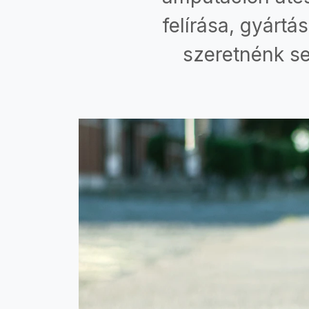
felírása, gyártá
szeretnénk se