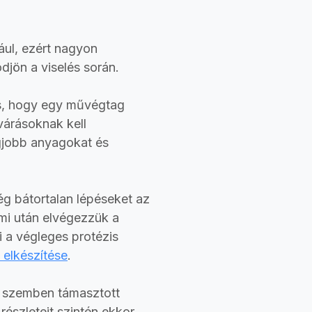
ául, ezért nagyon
djön a viselés során.
, hogy egy művégtag
várásoknak kell
egjobb anyagokat és
ég bátortalan lépéseket az
ami után elvégezzük a
 a végleges protézis
elkészítése
.
le szemben támasztott
részleteit szintén ekkor