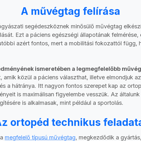
A művégtag felírása
gyászati segédeszköznek minősülő művégtag elkészít
lását. Ezt a páciens egészségi állapotának felmérése, 
óbbi azért fontos, mert a mobilitási fokozattól függ,
eredményének ismeretében a legmegfelelőbb művég
, amik közül a páciens választhat, illetve elmondjuk az
s a hátránya. Itt nagyon fontos szerepet kap az orto
ényeit is maximálisan figyelembe vesszük. Az általunk 
gítésére is alkalmasak, mint például a sportolás.
z ortopéd technikus feladat
 a
megfelelő típusú művégtag
, megkezdődik a gyártás,