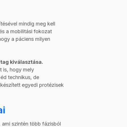
ésével mindig meg kell
és a mobilitási fokozat
 hogy a páciens milyen
tag kiválasztása.
t is, hogy mely
péd technikus, de
készített egyedi protézisek
ai
 ami szintén több fázisból