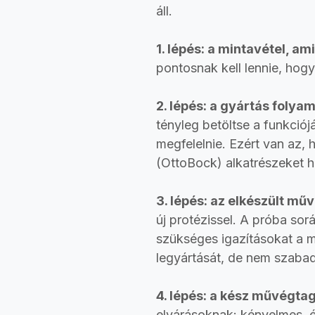
áll.
1. lépés: a mintavétel, a
pontosnak kell lennie, hog
2. lépés: a gyártás foly
tényleg betöltse a funkció
megfelelnie. Ezért van az,
(OttoBock) alkatrészeket ha
3. lépés: az elkészült mű
új protézissel. A próba sor
szükséges igazításokat a m
legyártását, de nem szabad 
4. lépés: a kész művégta
elvárásoknak: kényelmes, és