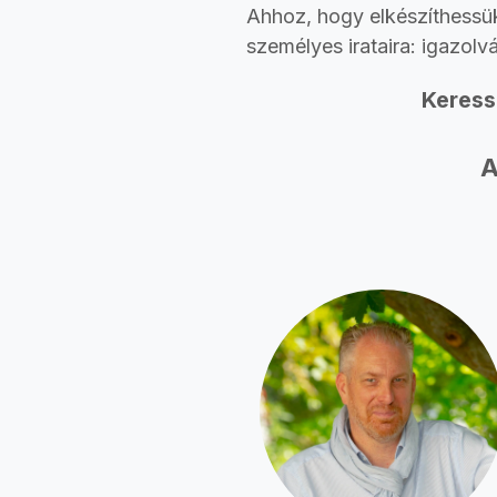
Ahhoz, hogy elkészíthessü
személyes irataira: igazol
Keress