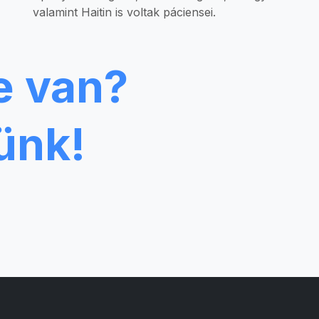
valamint Haitin is voltak páciensei.
e van?
ünk!