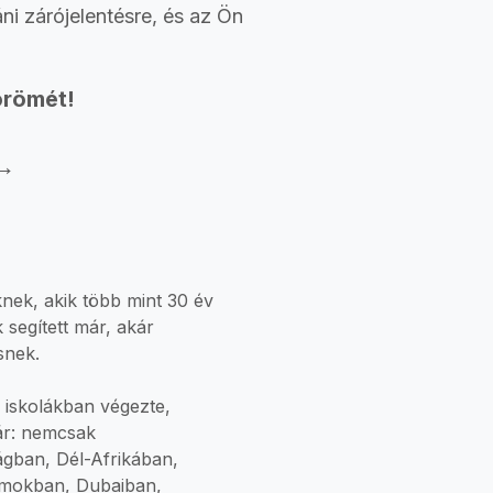
ni zárójelentésre, és az Ön
örömét!
 →
ek, akik több mint 30 év
 segített már, akár
snek.
 iskolákban végezte,
ár: nemcsak
ágban, Dél-Afrikában,
amokban, Dubaiban,