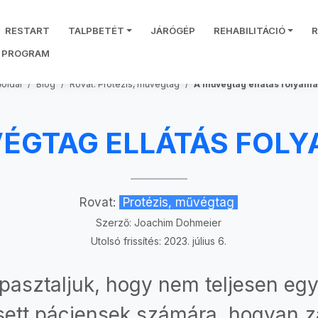
RESTART
TALPBETÉT
JÁRÓGÉP
REHABILITÁCIÓ
PROGRAM
őoldal
Blog
Rovat: Protézis, művégtag
A művégtag ellátás folyama
ÉGTAG ELLÁTÁS FOL
Rovat:
Protézis, művégtag
Szerző:
Joachim Dohmeier
Utolsó frissítés: 2023. július 6.
pasztaljuk, hogy nem teljesen eg
ett páciensek számára, hogyan z