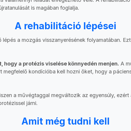
újratanulását is magában foglalja.
A rehabilitáció lépései
lépés a mozgás visszanyerésének folyamatában. Ezt kö
t, hogy a protézis viselése könnyedén menjen.
A mű
rt megfelelő kondícióba kell hozni őket, hogy a pácie
hiszen a művégtaggal megváltozik az egyensúly, ezért 
rotézissel járni.
Amit még tudni kell