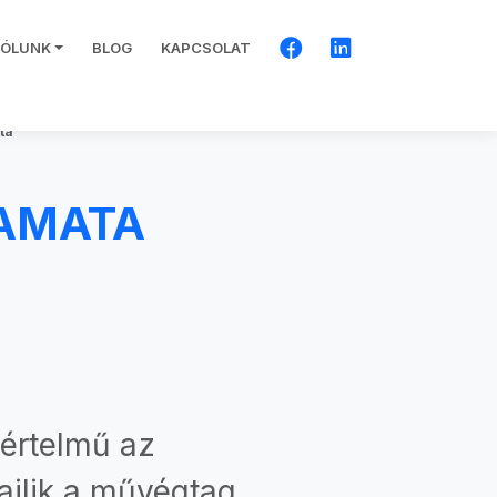
RÓLUNK
BLOG
KAPCSOLAT
ta
YAMATA
yértelmű az
ajlik a művégtag