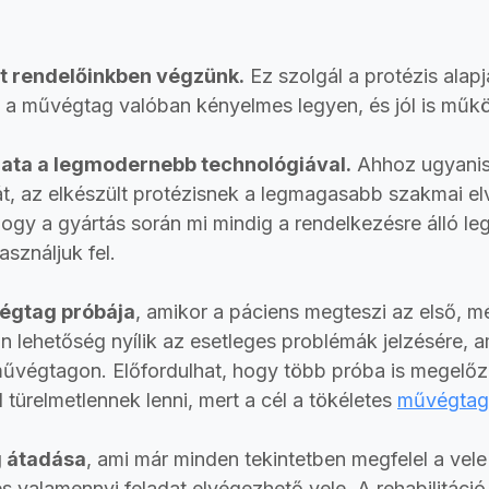
mit rendelőinkben végzünk.
Ez szolgál a protézis alapj
y a művégtag valóban kényelmes legyen, és jól is műkö
amata a legmodernebb technológiával.
Ahhoz ugyanis
ját, az elkészült protézisnek a legmagasabb szakmai el
 hogy a gyártás során mi mindig a rendelkezésre álló l
sználjuk fel.
végtag próbája
, amikor a páciens megteszi az első, m
án lehetőség nyílik az esetleges problémák jelzésére, 
űvégtagon. Előfordulhat, hogy több próba is megelőzi
türelmetlennek lenni, mert a cél a tökéletes
művégtag 
g átadása
, ami már minden tekintetben megfelel a ve
 valamennyi feladat elvégezhető vele. A rehabilitáció 