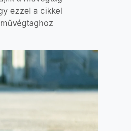
gy ezzel a cikkel
lő művégtaghoz