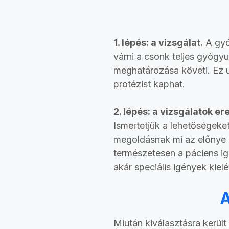
1. lépés: a vizsgálat.
A gyó
várni a csonk teljes gyógyu
meghatározása követi. Ez ut
protézist kaphat.
2. lépés: a vizsgálatok 
Ismertetjük a lehetőségeket
megoldásnak mi az előnye é
természetesen a páciens ig
akár speciális igények kielé
A
Miután kiválasztásra került