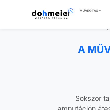
MŰVÉGTAG
F
A MŰV
Sokszor ta
amputáción átes