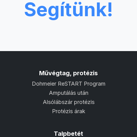
Segítünk!
Művégtag, protézis
Dohmeier ReSTART Program
Amputálás után
Alsólábszár protézis
Protézis árak
Talpbetét