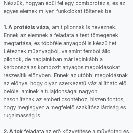
Nézzük, hogyan épül fel egy combprotézis, és az
egyes elemek milyen funkciókat töltenek be.
1. A protézis váza
, amit pilonnak is neveznek.
Ennek az elemnek a feladata a test tömegének
megtartása, és többféle anyagból is készülhet.
Léteznek műanyagból, valamint fémből álló
pilonok, de napjainkban már leginkább a
karbonszálas kompozit anyagos megoldásokat
részesítik előnyben. Ennek az utóbbi megoldásnak
az előnye, hogy olyan szerkezetű váz állítható elő
belőle, aminek a tulajdonságai nagyon
hasonlítanak az emberi csontéhoz, hiszen fontos,
hogy meglegyen a megfelelő szakítószilárdság és
rugalmasság is.
2. A tok
feladata az erő közvetítése a művégtag és