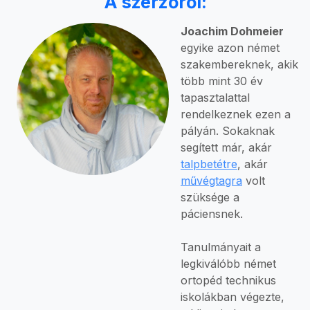
A szerzőről:
Joachim Dohmeier
egyike azon német
szakembereknek, akik
több mint 30 év
tapasztalattal
rendelkeznek ezen a
pályán. Sokaknak
segített már, akár
talpbetétre
, akár
művégtagra
volt
szüksége a
páciensnek.
Tanulmányait a
legkiválóbb német
ortopéd technikus
iskolákban végezte,