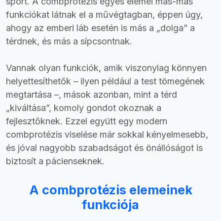
sport. A combprotézis egyes elemei más-más
funkciókat látnak el a művégtagban, éppen úgy,
ahogy az emberi láb esetén is más a „dolga” a
térdnek, és más a sípcsontnak.
Vannak olyan funkciók, amik viszonylag könnyen
helyettesíthetők – ilyen például a test tömegének
megtartása –, mások azonban, mint a térd
„kiváltása”, komoly gondot okoznak a
fejlesztőknek. Ezzel együtt egy modern
combprotézis viselése már sokkal kényelmesebb,
és jóval nagyobb szabadságot és önállóságot is
biztosít a pácienseknek.
A combprotézis elemeinek
funkciója