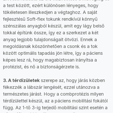
a test között, ezért különösen lényeges, hogy
tökéletesen illeszkedjen a végtaghoz. A saját
fejlesztésű Soft-flex tokunk rendkívül könnyű
szénszálas anyagból készül, amit egy lágy belső
tokkal építünk össze, így ez a szerkezet a két
anyag legjobb tulajdonságait ötvözi. Ennek a
megoldásnak köszönhetően a csonk és a tok
között optimális tapadás jön létre, így a páciens
képes lesz rá, hogy magabiztosan irányítsa a
protézist, és nő a biztonságérzete is.
3. A térdízületek
szerepe az, hogy járás közben
fékezzék a lábszár lengését, ezzel utánozva a
természetes járást. Hogy a combprotézis milyen
térdízülettel készül, az a páciens mobilitási fokától
függ. Az 1-tő 3-ig terjedő mobilitási szint esetén a