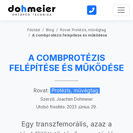
Toggl
Főoldal
Blog
Rovat: Protézis, művégtag
A combprotézis felépítése és működése
A COMBPROTÉZIS
FELÉPÍTÉSE ÉS MŰKÖDÉSE
Rovat:
Protézis, művégtag
Szerző:
Joachim Dohmeier
Utolsó frissítés: 2023. június 29.
Egy transzfemorális, azaz a