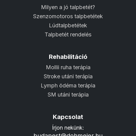
Milyen a jó talpbetét?
Szenzomotoros talpbetétek
Lúdtalpbetétek
Talpbetét rendelés
Rehabilitáció
Mollii ruha terápia
Stroke utáni terápia
Lymph ödéma terápia
SM utáni terápia
Kapcsolat
Írjon nekünk:
budapest@dohmeier.hu