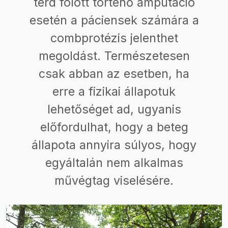
térd fölött történő amputáció
esetén a páciensek számára a
combprotézis jelenthet
megoldást. Természetesen
csak abban az esetben, ha
erre a fizikai állapotuk
lehetőséget ad, ugyanis
előfordulhat, hogy a beteg
állapota annyira súlyos, hogy
egyáltalán nem alkalmas
művégtag viselésére.