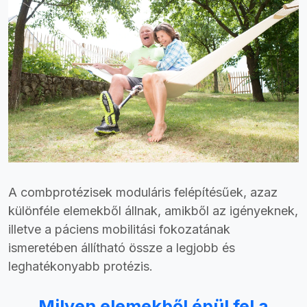
A combprotézisek moduláris felépítésűek, azaz
különféle elemekből állnak, amikből az igényeknek,
illetve a páciens mobilitási fokozatának
ismeretében állítható össze a legjobb és
leghatékonyabb protézis.
Milyen elemekből épül fel a