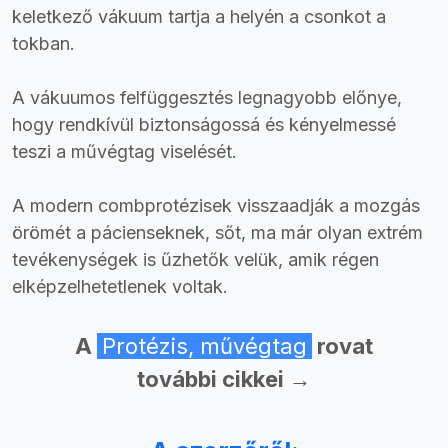
keletkező vákuum tartja a helyén a csonkot a
tokban.
A vákuumos felfüggesztés legnagyobb előnye,
hogy rendkívül biztonságossá és kényelmessé
teszi a művégtag viselését.
A modern combprotézisek visszaadják a mozgás
örömét a pácienseknek, sőt, ma már olyan extrém
tevékenységek is űzhetők velük, amik régen
elképzelhetetlenek voltak.
A
Protézis, művégtag
rovat
további cikkei →