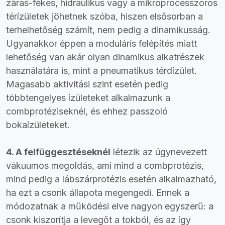
záras-fékes, hidraulikus vagy a mikroprocesszoros
térízületek jöhetnek szóba, hiszen elsősorban a
terhelhetőség számít, nem pedig a dinamikusság.
Ugyanakkor éppen a moduláris felépítés miatt
lehetőség van akár olyan dinamikus alkatrészek
használatára is, mint a pneumatikus térdízület.
Magasabb aktivitási szint esetén pedig
többtengelyes ízületeket alkalmazunk a
combprotéziseknél, és ehhez passzoló
bokaízületeket.
4. A felfüggesztéseknél
létezik az úgynevezett
vákuumos megoldás, ami mind a combprotézis,
mind pedig a lábszárprotézis esetén alkalmazható,
ha ezt a csonk állapota megengedi. Ennek a
módozatnak a működési elve nagyon egyszerű: a
csonk kiszorítja a levegőt a tokból, és az így