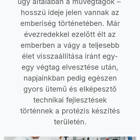
úgy általában a művégtagok –
hosszú ideje jelen vannak az
emberiség történetében. Már
évezredekkel ezelőtt élt az
emberben a vágy a teljesebb
élet visszaállítása iránt egy-
egy végtag elvesztése után,
napjainkban pedig egészen
gyors ütemű és elképesztő
technikai fejlesztések
történnek a protézis készítés
területén.