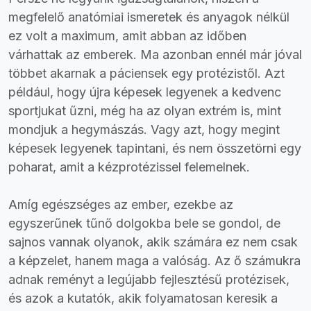
megfelelő anatómiai ismeretek és anyagok nélkül
ez volt a maximum, amit abban az időben
várhattak az emberek. Ma azonban ennél már jóval
többet akarnak a páciensek egy protézistől. Azt
például, hogy újra képesek legyenek a kedvenc
sportjukat űzni, még ha az olyan extrém is, mint
mondjuk a hegymászás. Vagy azt, hogy megint
képesek legyenek tapintani, és nem összetörni egy
poharat, amit a kézprotézissel felemelnek.
Amíg egészséges az ember, ezekbe az
egyszerűnek tűnő dolgokba bele se gondol, de
sajnos vannak olyanok, akik számára ez nem csak
a képzelet, hanem maga a valóság. Az ő számukra
adnak reményt a legújabb fejlesztésű protézisek,
és azok a kutatók, akik folyamatosan keresik a