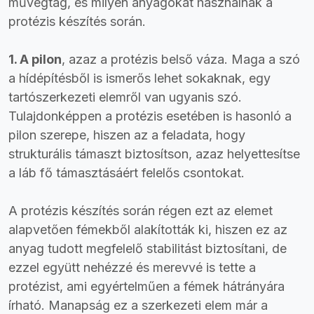
művégtag, és milyen anyagokat használnak a
protézis készítés során.
1. A pilon
, azaz a protézis belső váza. Maga a szó
a hídépítésből is ismerős lehet sokaknak, egy
tartószerkezeti elemről van ugyanis szó.
Tulajdonképpen a protézis esetében is hasonló a
pilon szerepe, hiszen az a feladata, hogy
strukturális támaszt biztosítson, azaz helyettesítse
a láb fő támasztásáért felelős csontokat.
A protézis készítés során régen ezt az elemet
alapvetően fémekből alakították ki, hiszen ez az
anyag tudott megfelelő stabilitást biztosítani, de
ezzel együtt nehézzé és merevvé is tette a
protézist, ami egyértelműen a fémek hátrányára
írható. Manapság ez a szerkezeti elem már a