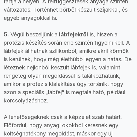
tartja a helyén. A felfüggesztések anyaga szintén
változatos. Történhet bőrből készült szíjakkal, és
egyéb anyagokkal is.
5.
Végül beszéljünk a
lábfejekről
is, hiszen a
protézis készítés során erre szintén figyelni kell. A
lábfejek állhatnak szilikonból, amikre akril körmök
is kerülnek, hogy még élethűbb legyen a hatás. De
léteznek nejlonból készült lábfejek is, valamint
rengeteg olyan megoldással is találkozhatunk,
amikor a protézis kialakítása úgy történik, hogy
azon a speciális „lábfej” is megtalálható, például
korcsolyázáshoz.
A lehetőségeknek csak a képzelet szab határt.
Előfordul, hogy anyagi okokból keresnek egy
költséghatékony megoldást, máskor egy új