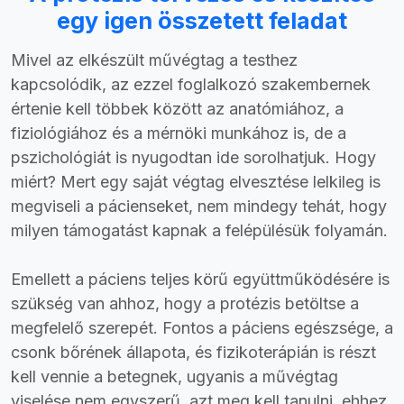
egy igen összetett feladat
Mivel az elkészült művégtag a testhez
kapcsolódik, az ezzel foglalkozó szakembernek
értenie kell többek között az anatómiához, a
fiziológiához és a mérnöki munkához is, de a
pszichológiát is nyugodtan ide sorolhatjuk. Hogy
miért? Mert egy saját végtag elvesztése lelkileg is
megviseli a pácienseket, nem mindegy tehát, hogy
milyen támogatást kapnak a felépülésük folyamán.
Emellett a páciens teljes körű együttműködésére is
szükség van ahhoz, hogy a protézis betöltse a
megfelelő szerepét. Fontos a páciens egészsége, a
csonk bőrének állapota, és fizikoterápián is részt
kell vennie a betegnek, ugyanis a művégtag
viselése nem egyszerű, azt meg kell tanulni, ehhez