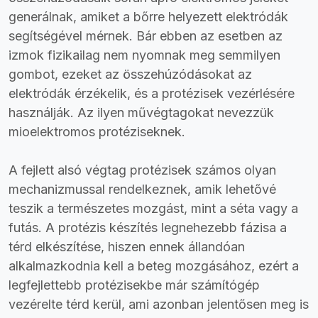
generálnak, amiket a bőrre helyezett elektródák
segítségével mérnek. Bár ebben az esetben az
izmok fizikailag nem nyomnak meg semmilyen
gombot, ezeket az összehúzódásokat az
elektródák érzékelik, és a protézisek vezérlésére
használják. Az ilyen művégtagokat nevezzük
mioelektromos protéziseknek.
A fejlett alsó végtag protézisek számos olyan
mechanizmussal rendelkeznek, amik lehetővé
teszik a természetes mozgást, mint a séta vagy a
futás. A protézis készítés legnehezebb fázisa a
térd elkészítése, hiszen ennek állandóan
alkalmazkodnia kell a beteg mozgásához, ezért a
legfejlettebb protézisekbe már számítógép
vezérelte térd kerül, ami azonban jelentősen meg is