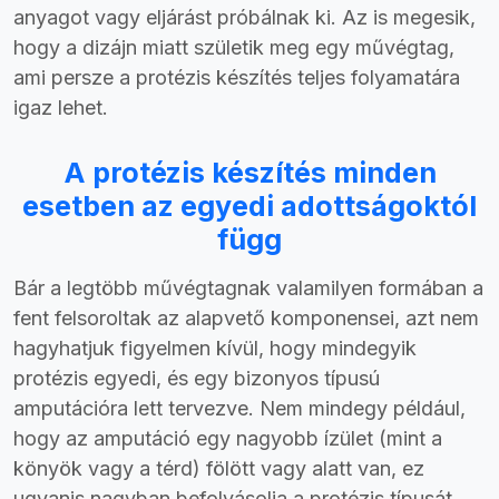
anyagot vagy eljárást próbálnak ki. Az is megesik,
hogy a dizájn miatt születik meg egy művégtag,
ami persze a protézis készítés teljes folyamatára
igaz lehet.
A protézis készítés minden
esetben az egyedi adottságoktól
függ
Bár a legtöbb művégtagnak valamilyen formában a
fent felsoroltak az alapvető komponensei, azt nem
hagyhatjuk figyelmen kívül, hogy mindegyik
protézis egyedi, és egy bizonyos típusú
amputációra lett tervezve. Nem mindegy például,
hogy az amputáció egy nagyobb ízület (mint a
könyök vagy a térd) fölött vagy alatt van, ez
ugyanis nagyban befolyásolja a protézis típusát.