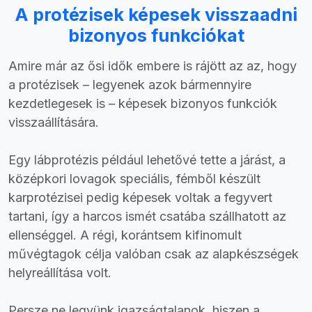
A protézisek képesek visszaadni
bizonyos funkciókat
Amire már az ősi idők embere is rájött az az, hogy
a protézisek – legyenek azok bármennyire
kezdetlegesek is – képesek bizonyos funkciók
visszaállítására.
Egy lábprotézis például lehetővé tette a járást, a
középkori lovagok speciális, fémből készült
karprotézisei pedig képesek voltak a fegyvert
tartani, így a harcos ismét csatába szállhatott az
ellenséggel. A régi, korántsem kifinomult
művégtagok célja valóban csak az alapkészségek
helyreállítása volt.
Persze ne legyünk igazságtalanok, hiszen a