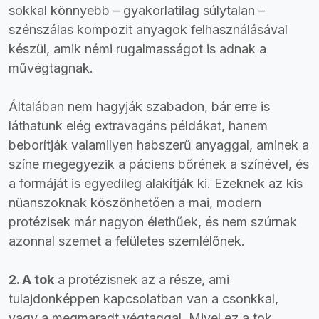
sokkal könnyebb – gyakorlatilag súlytalan –
szénszálas kompozit anyagok felhasználásával
készül, amik némi rugalmasságot is adnak a
művégtagnak.
Általában nem hagyják szabadon, bár erre is
láthatunk elég extravagáns példákat, hanem
beborítják valamilyen habszerű anyaggal, aminek a
színe megegyezik a páciens bőrének a színével, és
a formáját is egyedileg alakítják ki. Ezeknek az kis
nüanszoknak köszönhetően a mai, modern
protézisek már nagyon élethűek, és nem szúrnak
azonnal szemet a felületes szemlélőnek.
2. A tok
a protézisnek az a része, ami
tulajdonképpen kapcsolatban van a csonkkal,
vagy a megmaradt végtaggal. Mivel ez a tok