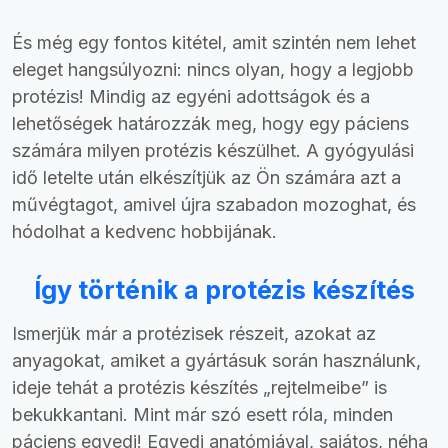
És még egy fontos kitétel, amit szintén nem lehet
eleget hangsúlyozni: nincs olyan, hogy a legjobb
protézis! Mindig az egyéni adottságok és a
lehetőségek határozzák meg, hogy egy páciens
számára milyen protézis készülhet. A gyógyulási
idő letelte után elkészítjük az Ön számára azt a
művégtagot, amivel újra szabadon mozoghat, és
hódolhat a kedvenc hobbijának.
Így történik a protézis készítés
Ismerjük már a protézisek részeit, azokat az
anyagokat, amiket a gyártásuk során használunk,
ideje tehát a protézis készítés „rejtelmeibe” is
bekukkantani. Mint már szó esett róla, minden
páciens egyedi! Egyedi anatómiával, sajátos, néha