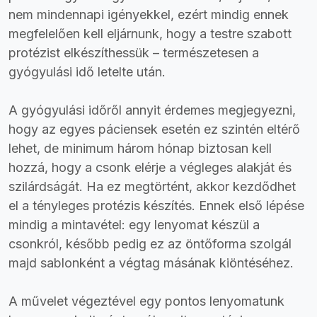
nem mindennapi igényekkel, ezért mindig ennek
megfelelően kell eljárnunk, hogy a testre szabott
protézist elkészíthessük – természetesen a
gyógyulási idő letelte után.
A gyógyulási időről annyit érdemes megjegyezni,
hogy az egyes páciensek esetén ez szintén eltérő
lehet, de minimum három hónap biztosan kell
hozzá, hogy a csonk elérje a végleges alakját és
szilárdságát. Ha ez megtörtént, akkor kezdődhet
el a tényleges protézis készítés. Ennek első lépése
mindig a mintavétel: egy lenyomat készül a
csonkról, később pedig ez az öntőforma szolgál
majd sablonként a végtag másának kiöntéséhez.
A művelet végeztével egy pontos lenyomatunk