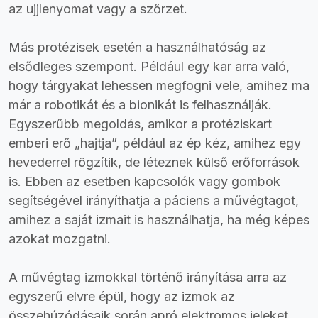
az ujjlenyomat vagy a szőrzet.
Más protézisek esetén a használhatóság az
elsődleges szempont. Például egy kar arra való,
hogy tárgyakat lehessen megfogni vele, amihez ma
már a robotikát és a bionikát is felhasználják.
Egyszerűbb megoldás, amikor a protéziskart
emberi erő „hajtja”, például az ép kéz, amihez egy
hevederrel rögzítik, de léteznek külső erőforrások
is. Ebben az esetben kapcsolók vagy gombok
segítségével irányíthatja a páciens a művégtagot,
amihez a saját izmait is használhatja, ha még képes
azokat mozgatni.
A művégtag izmokkal történő irányítása arra az
egyszerű elvre épül, hogy az izmok az
összehúzódásaik során apró elektromos jeleket