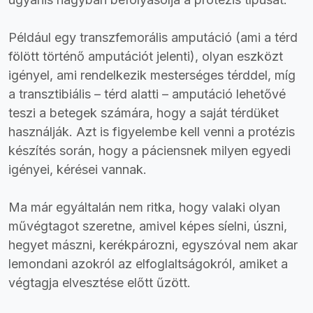
Például egy transzfemorális amputáció (ami a térd
fölött történő amputációt jelenti), olyan eszközt
igényel, ami rendelkezik mesterséges térddel, míg
a transztibiális – térd alatti – amputáció lehetővé
teszi a betegek számára, hogy a saját térdüket
használják. Azt is figyelembe kell venni a protézis
készítés során, hogy a páciensnek milyen egyedi
igényei, kérései vannak.
Ma már egyáltalán nem ritka, hogy valaki olyan
művégtagot szeretne, amivel képes síelni, úszni,
hegyet mászni, kerékpározni, egyszóval nem akar
lemondani azokról az elfoglaltságokról, amiket a
végtagja elvesztése előtt űzött.