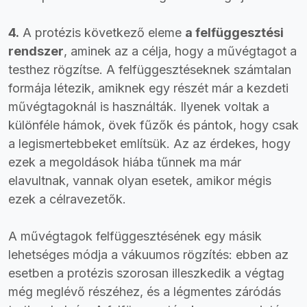
4.
A protézis következő eleme
a felfüggesztési
rendszer
, aminek az a célja, hogy a művégtagot a
testhez rögzítse. A felfüggesztéseknek számtalan
formája létezik, amiknek egy részét már a kezdeti
művégtagoknál is használták. Ilyenek voltak a
különféle hámok, övek fűzők és pántok, hogy csak
a legismertebbeket említsük. Az az érdekes, hogy
ezek a megoldások hiába tűnnek ma már
elavultnak, vannak olyan esetek, amikor mégis
ezek a célravezetők.
A művégtagok felfüggesztésének egy másik
lehetséges módja a vákuumos rögzítés: ebben az
esetben a protézis szorosan illeszkedik a végtag
még meglévő részéhez, és a légmentes záródás