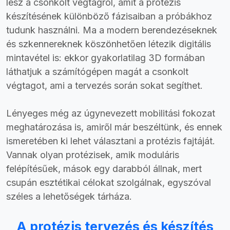
lesz a csonkolt végtagról, amit a protézis
készítésének különböző fázisaiban a próbákhoz
tudunk használni. Ma a modern berendezéseknek
és szkennereknek köszönhetően létezik digitális
mintavétel is: ekkor gyakorlatilag 3D formában
láthatjuk a számítógépen magát a csonkolt
végtagot, ami a tervezés során sokat segíthet.
Lényeges még az úgynevezett mobilitási fokozat
meghatározása is, amiről már beszéltünk, és ennek
ismeretében ki lehet választani a protézis fajtáját.
Vannak olyan protézisek, amik moduláris
felépítésűek, mások egy darabból állnak, mert
csupán esztétikai célokat szolgálnak, egyszóval
széles a lehetőségek tárháza.
A protézis tervezés és készítés