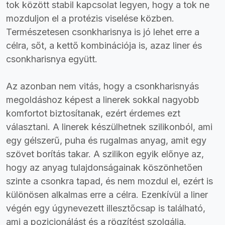
tok között stabil kapcsolat legyen, hogy a tok ne
mozduljon el a protézis viselése közben.
Természetesen csonkharisnya is jó lehet erre a
célra, sőt, a kettő kombinációja is, azaz liner és
csonkharisnya együtt.
Az azonban nem vitás, hogy a csonkharisnyás
megoldáshoz képest a linerek sokkal nagyobb
komfortot biztosítanak, ezért érdemes ezt
választani. A linerek készülhetnek szilikonból, ami
egy gélszerű, puha és rugalmas anyag, amit egy
szövet borítás takar. A szilikon egyik előnye az,
hogy az anyag tulajdonságainak köszönhetően
szinte a csonkra tapad, és nem mozdul el, ezért is
különösen alkalmas erre a célra. Ezenkívül a liner
végén egy úgynevezett illesztőcsap is található,
ami a pozicionálást és a rögzítést szolgálja.