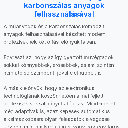
karbonszálas anyagok
felhasználásával
A műanyagok és a karbonszálas kompozit
anyagok felhasználásával készített modern
protéziseknek két óriási előnyük is van.
Egyrészt az, hogy az így gyártott művégtagok
sokkal könnyebbek, erősebbek, és ami szintén
nem utolsó szempont, jóval élethűbbek is.
A másik előnyük, hogy az elektronikus
technológiának köszönhetően a mai fejlett
protézisek sokkal irányíthatóbbak. Mindemellett
még adaptívak is, azaz képesek automatikus
alkalmazkodásra olyan feleadatok elvégzése
közben, mint amilyen a járás, vagy egy-egy tárgy