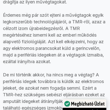
drágítja az ilyen művégtagokat.
Érdemes még pár szót ejteni a művégtagok egyik
legkorszerűbb technológiájáról, a TMR-ről, azaz a
célzott izom újrabeidegzésről. A TMR
megértéséhez ismerni kell az emberi működés
alapvető fiziológiáját. Azt kell elképzelni, hogy az
agy elektromos parancsokat küld a gerincvelőn,
majd a perifériás idegeken át a végtagok izmaiba,
ezáltal irányítva azokat.
De mi történik akkor, ha nincs meg a végtag? A
perifériás idegek továbbra is küldik az elektromos
jeleket, de azokat nem fogadja semmi. Ezért a
TMR-hez szükséges sebészi eljárásban ezeket az
amputált idegeket átirányítják a test más részein
Megbízható Üzlet
található egészséges izmokba, hogy a